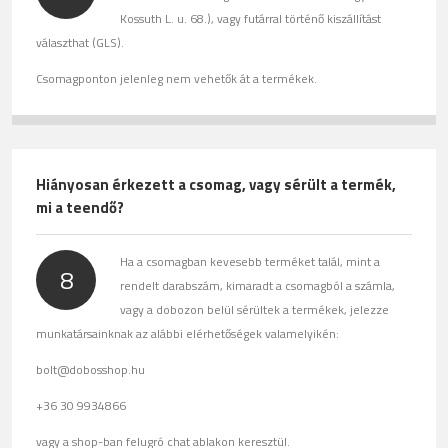
Kossuth L. u. 68.), vagy futárral történő kiszállítást
választhat (GLS).
Csomagponton jelenleg nem vehetők át a termékek.
Hiányosan érkezett a csomag, vagy sérült a termék,
mi a teendő?
Ha a csomagban kevesebb terméket talál, mint a
8
rendelt darabszám, kimaradt a csomagból a számla,
vagy a dobozon belül sérültek a termékek, jelezze
munkatársainknak az alábbi elérhetőségek valamelyikén:
bolt@dobosshop.hu
+36 30 9934866
vagy a shop-ban felugró chat ablakon keresztül.