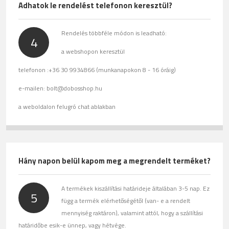
Adhatok le rendelést telefonon keresztül?
Rendelés többféle módon is leadható:
4
a webshopon keresztül
telefonon :+36 30 9934866 (munkanapokon 8 - 16 óráig)
e-mailen: bolt@dobosshop.hu
a weboldalon felugró chat ablakban
Hány napon belül kapom meg a megrendelt terméket?
A termékek kiszállítási határideje általában 3-5 nap. Ez
5
függ a termék elérhetőségétől (van- e a rendelt
mennyiség raktáron), valamint attól, hogy a szállítási
határidőbe esik-e ünnep, vagy hétvége.