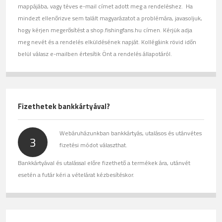
mappájába, vagy téves e-mail címet adott meg a rendeléshez. Ha
mindezt ellenőrizve sem talált magyarázatot a problémára, javasoljuk,
hogy kérjen megerősítést a shop.fishingfans.hu címen. Kérjük adja
meg nevét és a rendelés elküldésének napját. Kollégáink rövid időn
belül válasz e-mailben értesítik Önt a rendelés állapotáról.
Fizethetek bankkártyával?
Webáruházunkban bankkártyás, utalásos és utánvétes
3
fizetési módot választhat.
Bankkártyával és utalással előre fizethető a termékek ára, utánvét
esetén a futár kéri a vételárat kézbesítéskor.