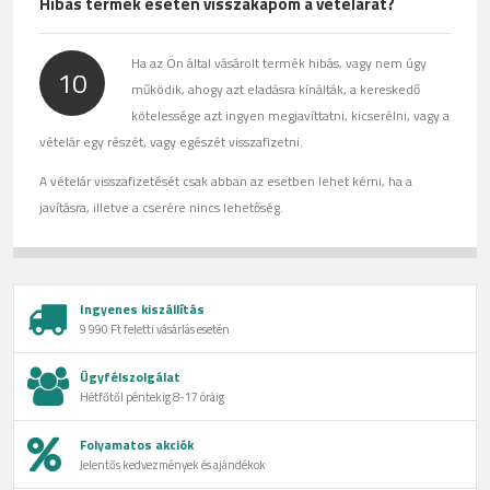
Hibás termék esetén visszakapom a vételárat?
Ha az Ön által vásárolt termék hibás, vagy nem úgy
10
működik, ahogy azt eladásra kínálták, a kereskedő
kötelessége azt ingyen megjavíttatni, kicserélni, vagy a
vételár egy részét, vagy egészét visszafizetni.
A vételár visszafizetését csak abban az esetben lehet kérni, ha a
javításra, illetve a cserére nincs lehetőség.
Ingyenes kiszállítás
9 990 Ft feletti vásárlás esetén
Ügyfélszolgálat
Hétfőtől péntekig 8-17 óráig
Folyamatos akciók
Jelentős kedvezmények és ajándékok