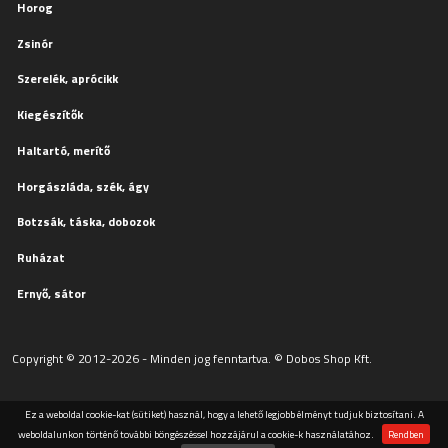
Horog
Zsinór
Szerelék, aprócikk
Kiegészítők
Haltartó, merítő
Horgászláda, szék, ágy
Botzsák, táska, dobozok
Ruházat
Ernyő, sátor
Copyright © 2012-2026 - Minden jog fenntartva. © Dobos Shop Kft.
Ez a weboldal cookie-kat (sütiket) használ, hogy a lehető legjobb élményt tudjuk biztosítani. A
weboldalunkon történő további böngészéssel hozzájárul a cookie-k használatához.
Rendben