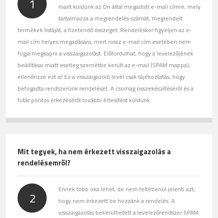
1
mailt küldünk az Ön által megadott e-mail címre, mely
tartalmazza a megrendelés számát, megrendelt
termékek listáját, a fizetendő összeget. Rendeléskor figyeljen az e-
mail cím helyes megadására, mert rossz e-mail cím esetében nem
fogja megkapni a visszaigazolást. Előfordulhat, hogy a levelezőjének
beállításai miatt esetleg szemétbe került az e-mail (SPAM mappa),
ellenőrizze ezt is! Ez a visszaigazoló levél csak tájékoztatás, hogy
befogadta rendszerünk rendelését. A csomag összekészítéséről és a
futár pontos érkezéséről további értesítést küldünk.
Mit tegyek, ha nem érkezett visszaigazolás a
rendelésemről?
Ennek több oka lehet, de nem feltétlenül jelenti azt,
2
hogy nem érkezett be hozzánk a rendelés. A
visszaigazolás bekerülhetett a levelezőrendszer SPAM