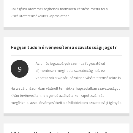
Kollégáink örömmel segítenek bármilyen kérdése merül fel a
kiszállított termékekkel kapcsolatban.
Hogyan tudom érvényesíteni a szavatossági jogot?
Az uniós jogszabályok szerint a fogyasztókat
9
díjmentesen megilleti a szavatossági idő, ez
vonatkozok a webáruházakban vásárolt termékekre is.
Ha webáruházunkban vásárolt termékkel kapcsolatban szavatosságot
kíván érvényesíteni, elegendő az átvételkor kapott számlát
megőriznie, azzal érvényesítheti a későbbiekben szavatossági igényét.