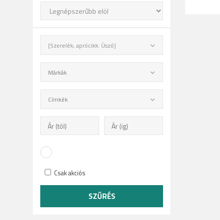
[Szerelék, aprócikk: Úszó]
Márkák
Címkék
Csak akciós