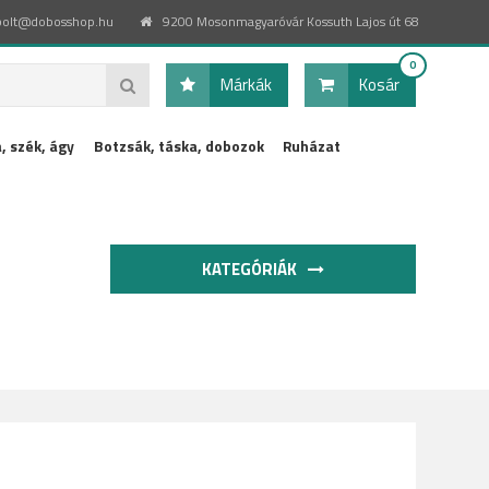
bolt@dobosshop.hu
9200 Mosonmagyaróvár Kossuth Lajos út 68
0
Márkák
Kosár
, szék, ágy
Botzsák, táska, dobozok
Ruházat
KATEGÓRIÁK