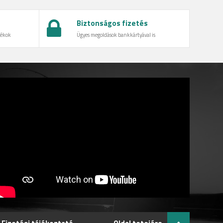
Biztonságos fizetés
dékok
Ügyes megoldások bankkártyával is