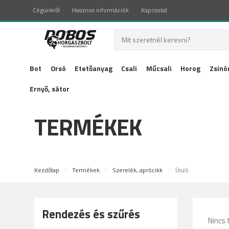
Cégünkről
Hasznos információk
Kapcsolat
Bot
Orsó
Etetőanyag
Csali
Műcsali
Horog
Zsinó
Ernyő, sátor
TERMÉKEK
Kezdőlap
Termékek
Szerelék, aprócikk
Úszó
Rendezés és szűrés
Nincs 