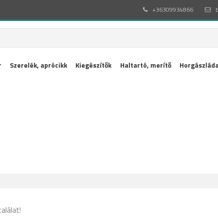
+36309934866
r
Szerelék, aprócikk
Kiegészítők
Haltartó, merítő
Horgászláda
találat!