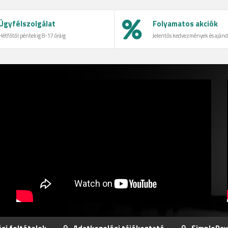
Ügyfélszolgálat
Folyamatos akciók
Hétfőtől péntekig 8-17 óráig
Jelentős kedvezmények és aján