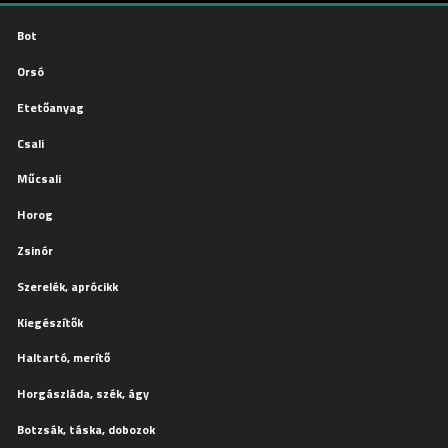
Bot
Orsó
Etetőanyag
Csali
Műcsali
Horog
Zsinór
Szerelék, aprócikk
Kiegészítők
Haltartó, merítő
Horgászláda, szék, ágy
Botzsák, táska, dobozok