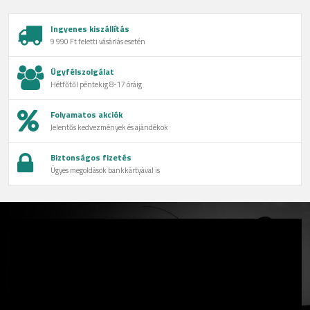
Ingyenes kiszállítás
9 990 Ft feletti vásárlás esetén
Ügyfélszolgálat
Hétfőtől péntekig 8-17 óráig
Folyamatos akciók
Jelentős kedvezmények és ajándékok
Biztonságos fizetés
Ügyes megoldások bankkártyával is