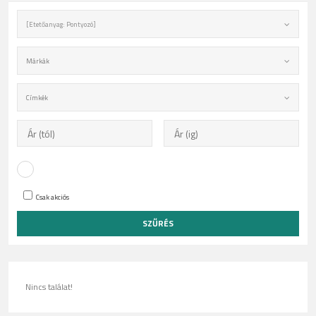
[Etetőanyag: Pontyozó]
Márkák
Címkék
Csak akciós
Nincs találat!