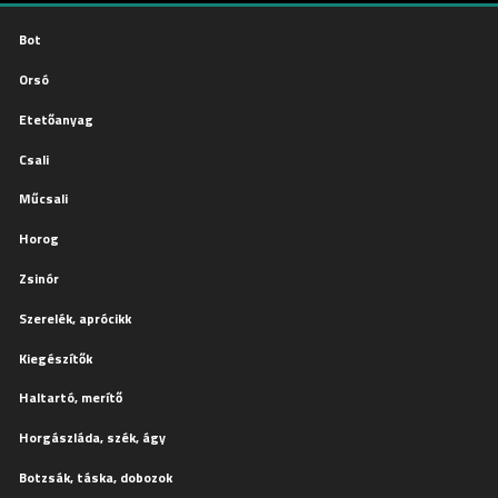
Bot
Orsó
Etetőanyag
Csali
Műcsali
Horog
Zsinór
Szerelék, aprócikk
Kiegészítők
Haltartó, merítő
Horgászláda, szék, ágy
Botzsák, táska, dobozok