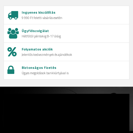
Ingyenes kiszállítás
9 990 Ft feletti vásárlás esetén
Ügyfélszolgálat
Hétfőtől péntekig 8-17 óráig
Folyamatos akciók
Jelentős kedvezmények és ajándékok
Biztonságos fizetés
Ügyes megoldások bankkártyával is