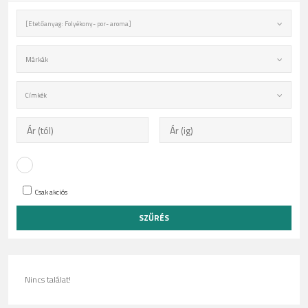
[Etetőanyag: Folyékony- por- aroma]
Márkák
Címkék
Csak akciós
Nincs találat!