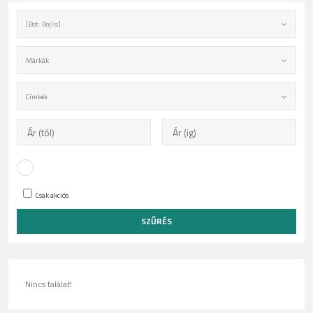
[Bot: Bojlis]
Márkák
Címkék
Csak akciós
Nincs találat!