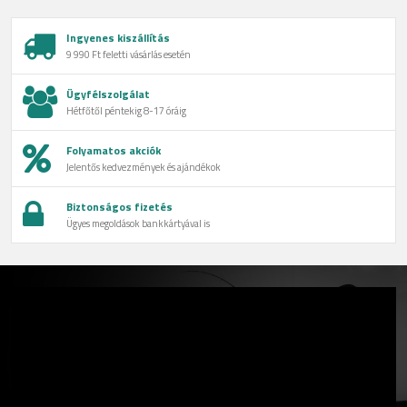
Ingyenes kiszállítás
9 990 Ft feletti vásárlás esetén
Ügyfélszolgálat
Hétfőtől péntekig 8-17 óráig
Folyamatos akciók
Jelentős kedvezmények és ajándékok
Biztonságos fizetés
Ügyes megoldások bankkártyával is