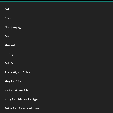
Bot
Orsó
Etetőanyag
Csali
Műcsali
Horog
Zsinór
Szerelék, aprócikk
Kiegészítők
Haltartó, merítő
Horgászláda, szék, ágy
Botzsák, táska, dobozok