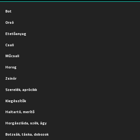
Bot
Orsó
Etetőanyag
Csali
Műcsali
Horog
Zsinór
Szerelék, aprócikk
Kiegészítők
Haltartó, merítő
Horgászláda, szék, ágy
Botzsák, táska, dobozok