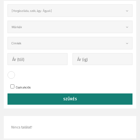
[Horgászláda, szék, ágy: Ágyak]
Márkák
Címkék
Csak akciós
Nincs találat!