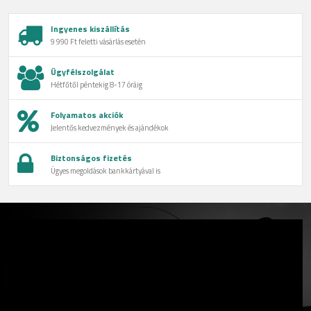
Ingyenes kiszállítás
9 990 Ft feletti vásárlás esetén
Ügyfélszolgálat
Hétfőtől péntekig 8-17 óráig
Folyamatos akciók
Jelentős kedvezmények és ajándékok
Biztonságos fizetés
Ügyes megoldások bankkártyával is